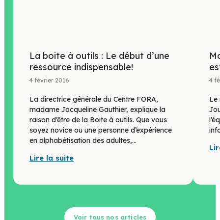
La boite à outils : Le début d’une
Mo
ressource indispensable!
es
4 février 2016
4 f
La directrice générale du Centre FORA,
Le
madame Jacqueline Gauthier, explique la
Jou
raison d’être de la Boite à outils. Que vous
l’é
soyez novice ou une personne d’expérience
inf
en alphabétisation des adultes,...
Lir
Lire la suite
Voir tous nos articles