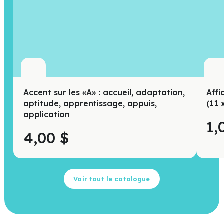
Accent sur les «A» : accueil, adaptation,
Affi
aptitude, apprentissage, appuis,
(11 
application
1,
4,00
$
Voir tout le catalogue